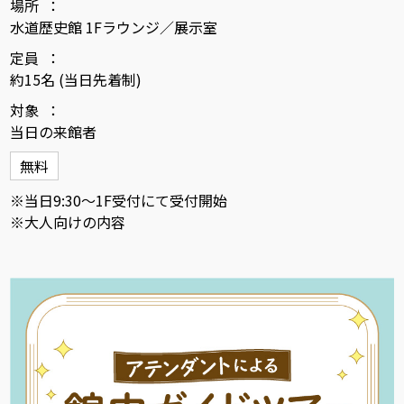
場所
水道歴史館 1Fラウンジ／展示室
定員
約15名 (当日先着制)
対象
当日の来館者
無料
※当日9:30～1F受付にて受付開始
※大人向けの内容